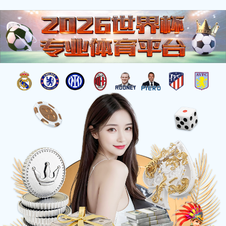
注册入口
用户使用协议
一、协议的接受
在您访问或使用本平台（以下简称“本平台”或“本服务”）之前，
请您仔细阅读并充分理解本《用户使用协议》（以下简称“本协
议”）。一旦您注册、登录、访问或使用本平台，即视为您已阅
读、理解并同意受本协议全部条款的约束。
二、账户注册与使用
1. 用户在注册时应提供真实、合法、有效的信息，并保证资料的